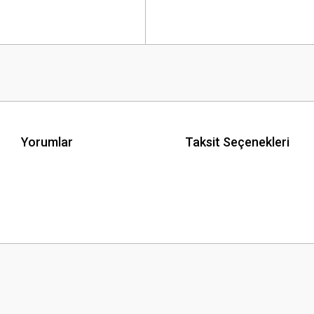
Yorumlar
Taksit Seçenekleri
 yetersiz gördüğünüz noktaları öneri formunu kullanarak tarafımıza iletebilirsini
Bu ürüne ilk yorumu siz yapın!
Yorum Yaz