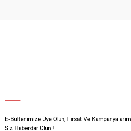
Ürün bilgilerinde hatalar bulunuyor.
Ürün fiyatı diğer sitelerden daha pahalı.
Bu ürüne benzer farklı alternatifler olmalı.
E-Bültenimize Üye Olun, Fırsat Ve Kampanyalarımı
Siz Haberdar Olun !