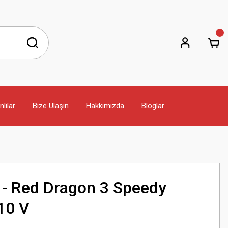
lılar
Bize Ulaşın
Hakkımızda
Bloglar
v - Red Dragon 3 Speedy
10 V