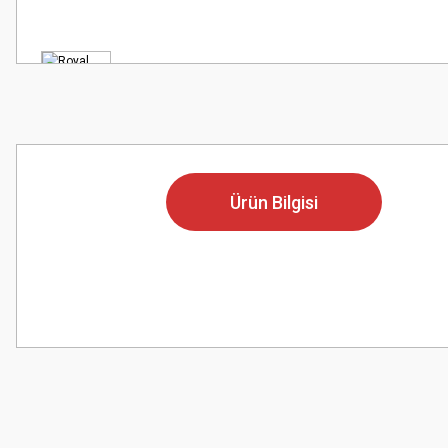
Ürün Bilgisi
Bu ürünün fiyat bilgisi, resim, ürün açıklamalarında ve diğer konularda
Görüş ve önerileriniz için teşekkür ederiz.
Ürün resmi kalitesiz, bozuk veya görüntülenemiyor.
Ürün açıklamasında eksik bilgiler bulunuyor.