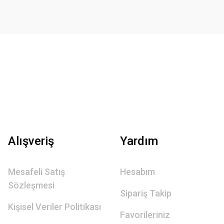
Alışveriş
Yardım
Mesafeli Satış
Hesabım
Sözleşmesi
Sipariş Takip
Kişisel Veriler Politikası
Favorileriniz