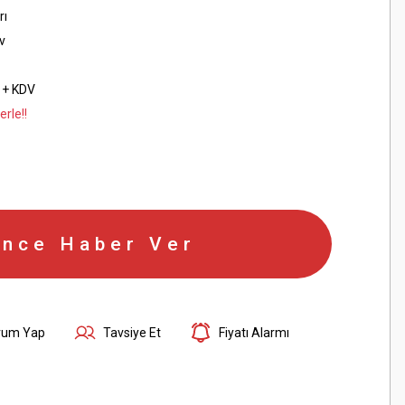
rı
v
 + KDV
rle!!
ince Haber Ver
rum Yap
Tavsiye Et
Fiyatı Alarmı