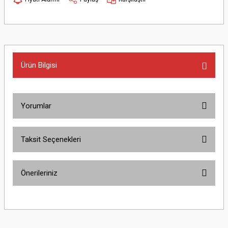
Ürün Bilgisi
Yorumlar
Taksit Seçenekleri
Bu ürüne ilk yorumu siz yapın!
Önerileriniz
Yorum Yaz
Bu ürünün fiyat bilgisi, resim, ürün açıklamalarında ve diğer konularda
yetersiz gördüğünüz noktaları öneri formunu kullanarak tarafımıza
iletebilirsiniz.
Görüş ve önerileriniz için teşekkür ederiz.