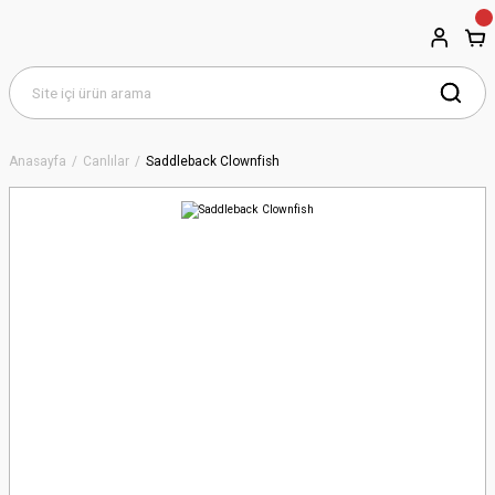
Anasayfa
Canlılar
Saddleback Clownfish