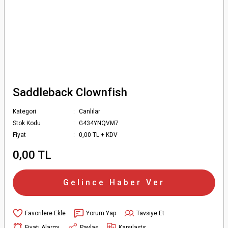
Saddleback Clownfish
Kategori
Canlılar
Stok Kodu
G434YNQVM7
Fiyat
0,00 TL + KDV
0,00 TL
Gelince Haber Ver
Yorum Yap
Tavsiye Et
Fiyatı Alarmı
Paylaş
Karşılaştır