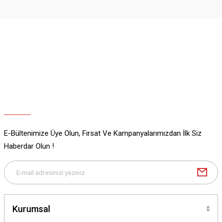
Ürün resmi kalitesiz, bozuk veya görüntülenemiyor.
Ürün açıklamasında eksik bilgiler bulunuyor.
Ürün bilgilerinde hatalar bulunuyor.
Ürün fiyatı diğer sitelerden daha pahalı.
Bu ürüne benzer farklı alternatifler olmalı.
E-Bültenimize Üye Olun, Fırsat Ve Kampanyalarımızdan İlk Siz
Gönder
Haberdar Olun !
Kurumsal