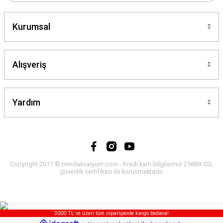
Kurumsal
Alışveriş
Yardım
Copyright 2017 © trendakvaryum.com - Kredi kartı bilgileriniz 256Bit SSL
güvenlik sertifikası ile korunmaktadır.
3000 TL ve üzeri tüm siparişlerde kargo bedava!