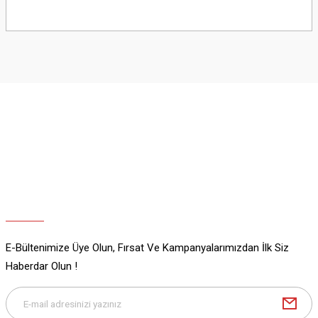
Bu ürünün fiyat bilgisi, resim, ürün açıklamalarında ve diğer konularda
yetersiz gördüğünüz noktaları öneri formunu kullanarak tarafımıza
iletebilirsiniz.
Görüş ve önerileriniz için teşekkür ederiz.
Ürün resmi kalitesiz, bozuk veya görüntülenemiyor.
Ürün açıklamasında eksik bilgiler bulunuyor.
Ürün bilgilerinde hatalar bulunuyor.
Ürün fiyatı diğer sitelerden daha pahalı.
Bu ürüne benzer farklı alternatifler olmalı.
E-Bültenimize Üye Olun, Fırsat Ve Kampanyalarımızdan İlk Siz
Gönder
Haberdar Olun !