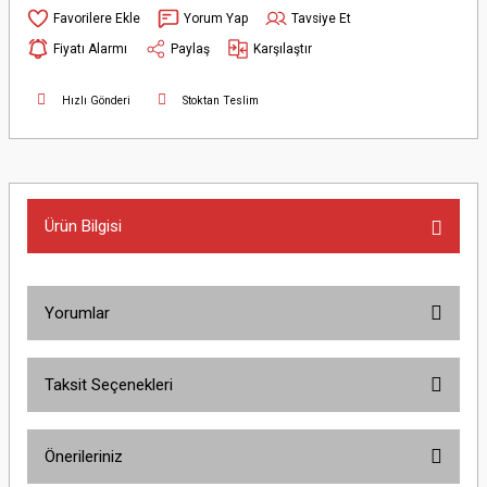
Yorum Yap
Tavsiye Et
Fiyatı Alarmı
Paylaş
Karşılaştır
Hızlı Gönderi
Stoktan Teslim
Ürün Bilgisi
Yorumlar
Taksit Seçenekleri
Bu ürüne ilk yorumu siz yapın!
Önerileriniz
Yorum Yaz