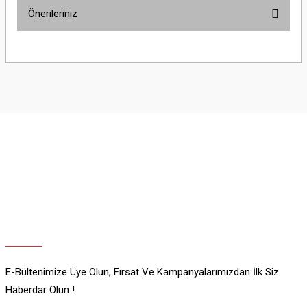
Önerileriniz
Yorum Yaz
Bu ürünün fiyat bilgisi, resim, ürün açıklamalarında ve diğer konularda
yetersiz gördüğünüz noktaları öneri formunu kullanarak tarafımıza
iletebilirsiniz.
Görüş ve önerileriniz için teşekkür ederiz.
Ürün resmi kalitesiz, bozuk veya görüntülenemiyor.
Ürün açıklamasında eksik bilgiler bulunuyor.
Ürün bilgilerinde hatalar bulunuyor.
Ürün fiyatı diğer sitelerden daha pahalı.
Bu ürüne benzer farklı alternatifler olmalı.
E-Bültenimize Üye Olun, Fırsat Ve Kampanyalarımızdan İlk Siz
Gönder
Haberdar Olun !