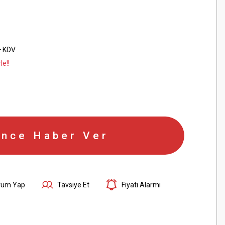
+ KDV
le!!
ince Haber Ver
rum Yap
Tavsiye Et
Fiyatı Alarmı