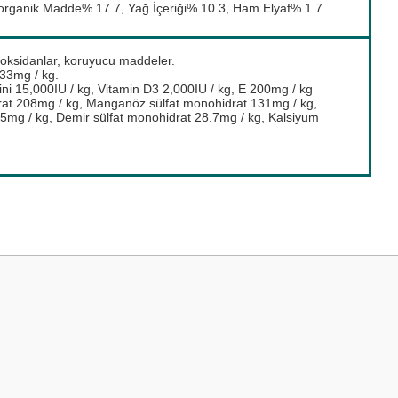
organik Madde% 17.7, Yağ İçeriği% 10.3, Ham Elyaf% 1.7.
tioksidanlar, koruyucu maddeler.
133mg / kg.
ini 15,000IU / kg, Vitamin D3 2,000IU / kg, E 200mg / kg
drat 208mg / kg, Manganöz sülfat monohidrat 131mg / kg,
.5mg / kg, Demir sülfat monohidrat 28.7mg / kg, Kalsiyum
 yetersiz gördüğünüz noktaları öneri formunu kullanarak tarafımıza iletebilirsini
Bu ürüne ilk yorumu siz yapın!
Yorum Yaz