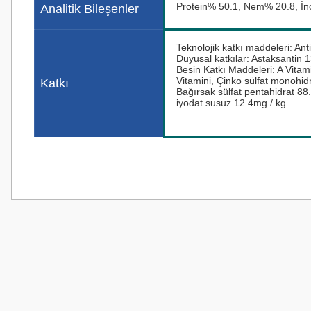
Protein% 50.1, Nem% 20.8, İn
Analitik Bileşenler
Teknolojik katkı maddeleri: An
Duyusal katkılar: Astaksantin 
Besin Katkı Maddeleri: A Vitam
Vitamini, Çinko sülfat monohi
Katkı
Bağırsak sülfat pentahidrat 88
iyodat susuz 12.4mg / kg.
Bu ürünün fiyat bilgisi, resim, ürün açıklamalarında ve diğer konularda
Görüş ve önerileriniz için teşekkür ederiz.
Ürün resmi kalitesiz, bozuk veya görüntülenemiyor.
Ürün açıklamasında eksik bilgiler bulunuyor.
Ürün bilgilerinde hatalar bulunuyor.
Ürün fiyatı diğer sitelerden daha pahalı.
Bu ürüne benzer farklı alternatifler olmalı.