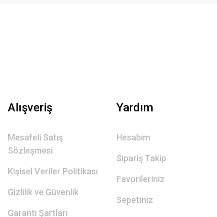
Alışveriş
Yardım
Mesafeli Satış
Hesabım
Sözleşmesi
Sipariş Takip
Kişisel Veriler Politikası
Favorileriniz
Gizlilik ve Güvenlik
Sepetiniz
Garanti Şartları