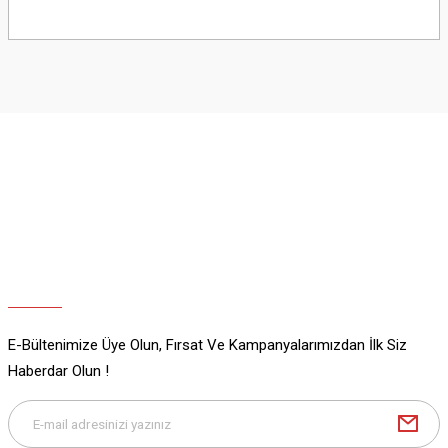
Bu ürünün fiyat bilgisi, resim, ürün açıklamalarında ve diğer konularda
yetersiz gördüğünüz noktaları öneri formunu kullanarak tarafımıza
iletebilirsiniz.
Görüş ve önerileriniz için teşekkür ederiz.
Ürün resmi kalitesiz, bozuk veya görüntülenemiyor.
Ürün açıklamasında eksik bilgiler bulunuyor.
Ürün bilgilerinde hatalar bulunuyor.
Ürün fiyatı diğer sitelerden daha pahalı.
Bu ürüne benzer farklı alternatifler olmalı.
E-Bültenimize Üye Olun, Fırsat Ve Kampanyalarımızdan İlk Siz
Gönder
Haberdar Olun !