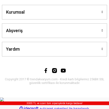
Kurumsal
Alışveriş
Yardım
Copyright 2017 © trendakvaryum.com - Kredi kartı bilgileriniz 256Bit SSL
güvenlik sertifikası ile korunmaktadır.
3000 TL ve üzeri tüm siparişlerde kargo bedava!
ideasoft
ile
e-