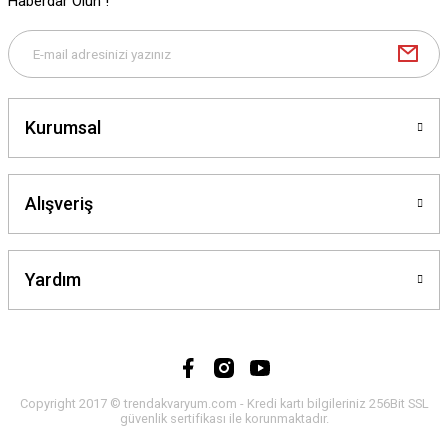
Haberdar Olun !
Kurumsal
Alışveriş
Yardım
Copyright 2017 © trendakvaryum.com - Kredi kartı bilgileriniz 256Bit SSL
güvenlik sertifikası ile korunmaktadır.