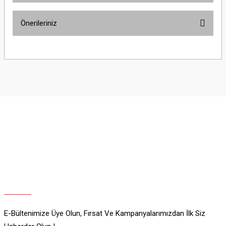
Önerileriniz
Yorum Yaz
Bu ürünün fiyat bilgisi, resim, ürün açıklamalarında ve diğer konularda
yetersiz gördüğünüz noktaları öneri formunu kullanarak tarafımıza
iletebilirsiniz.
Görüş ve önerileriniz için teşekkür ederiz.
Ürün resmi kalitesiz, bozuk veya görüntülenemiyor.
Ürün açıklamasında eksik bilgiler bulunuyor.
Ürün bilgilerinde hatalar bulunuyor.
Ürün fiyatı diğer sitelerden daha pahalı.
Bu ürüne benzer farklı alternatifler olmalı.
E-Bültenimize Üye Olun, Fırsat Ve Kampanyalarımızdan İlk Siz
Gönder