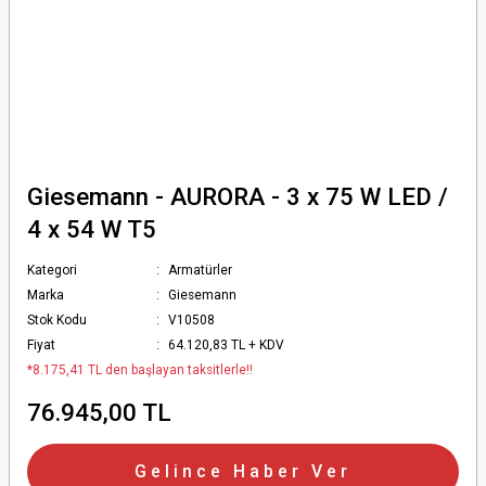
Giesemann - AURORA - 3 x 75 W LED /
4 x 54 W T5
Kategori
Armatürler
Marka
Giesemann
Stok Kodu
V10508
Fiyat
64.120,83 TL + KDV
*8.175,41 TL den başlayan taksitlerle!!
76.945,00 TL
Gelince Haber Ver