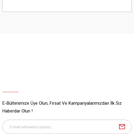
Bu ürünün fiyat bilgisi, resim, ürün açıklamalarında ve diğer konularda
yetersiz gördüğünüz noktaları öneri formunu kullanarak tarafımıza
iletebilirsiniz.
Görüş ve önerileriniz için teşekkür ederiz.
Ürün resmi kalitesiz, bozuk veya görüntülenemiyor.
Ürün açıklamasında eksik bilgiler bulunuyor.
Ürün bilgilerinde hatalar bulunuyor.
Ürün fiyatı diğer sitelerden daha pahalı.
Bu ürüne benzer farklı alternatifler olmalı.
E-Bültenimize Üye Olun, Fırsat Ve Kampanyalarımızdan İlk Siz
Gönder
Haberdar Olun !