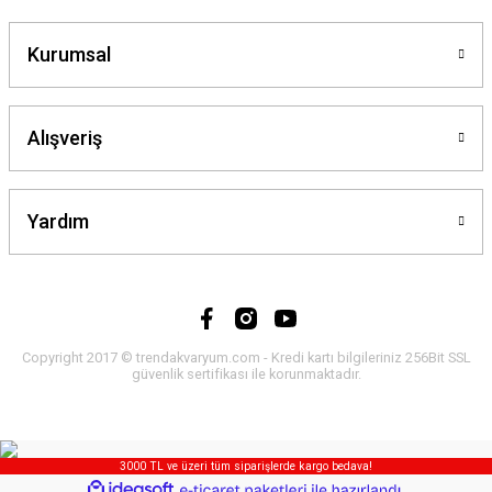
Kurumsal
Alışveriş
Yardım
Copyright 2017 © trendakvaryum.com - Kredi kartı bilgileriniz 256Bit SSL
güvenlik sertifikası ile korunmaktadır.
3000 TL ve üzeri tüm siparişlerde kargo bedava!
ideasoft
ile
e-